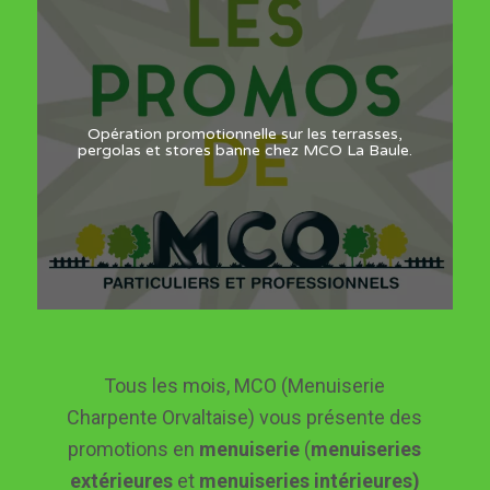
Opération promotionnelle sur les terrasses,
pergolas et stores banne chez MCO La Baule.
Tous les mois, MCO (Menuiserie
Charpente Orvaltaise) vous présente des
promotions en
menuiserie
(
menuiseries
extérieures
et
menuiseries intérieures
)