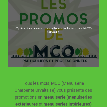
Opération promotionnelle sur le bois chez MCO
Orvault.
Tous les mois, MCO (Menuiserie
Charpente Orvaltaise) vous présente des
promotions en
menuiserie
(
menuiseries
extérieures
et
menuiseries intérieures
)