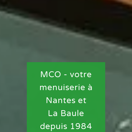
MCO - votre
menuiserie à
Nantes et
La Baule
depuis 1984