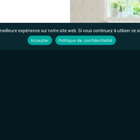
meilleure expérience sur notre site web. Si vous continuez à utiliser ce 
Accepter
Politique de confidentialité
la rénovation
e écoute
tient absolument toutes
 Vous serez conseillé par
erminer pour
stratifié pour
 possibilité de
ix de modèles