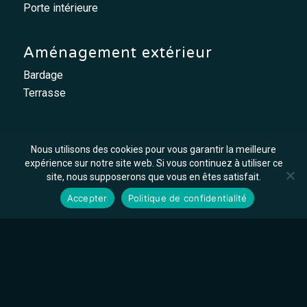
Porte intérieure
Aménagement extérieur
Bardage
Terrasse
Nous utilisons des cookies pour vous garantir la meilleure
Métallerie
expérience sur notre site web. Si vous continuez à utiliser ce
site, nous supposerons que vous en êtes satisfait.
Garde-corps
Accepter
Politique de confidentialité
Main courante
Mobilier / Agencement
Verrière
Dépannage
Serrurerie