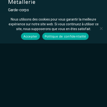
Métallerie
Garde-corps
Main courante
Nous utilisons des cookies pour vous garantir la meilleure
Mobilier / Agencement
expérience sur notre site web. Si vous continuez à utiliser ce
Verrière
site, nous supposerons que vous en êtes satisfait.
Accepter
Politique de confidentialité
Dépannage
Serrurerie
Vitrerie
Fermeture
Menuiserie
Domotique
Isolation