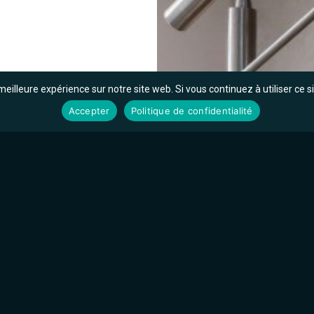
meilleure expérience sur notre site web. Si vous continuez à utiliser ce 
Accepter
Politique de confidentialité
ravaux
 votre intérieur, MCO
ous puissiez
faitement à votre
és par leur profession,
 personnalisé que vous
ois, en fer forgé et même