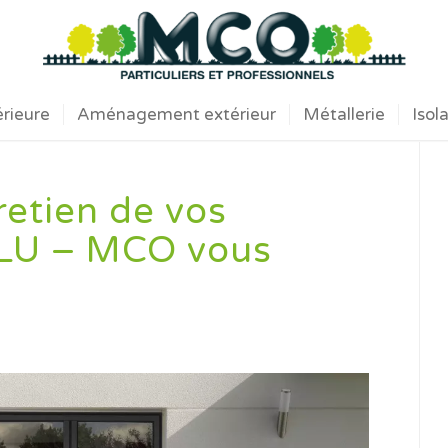
érieure
Aménagement extérieur
Métallerie
Isol
retien de vos
ALU – MCO vous