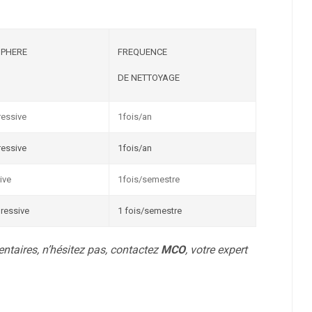
FREQUENCE
PHERE
DE NETTOYAGE
ressive
1fois/an
ressive
1fois/an
ive
1fois/semestre
gressive
1 fois/semestre
taires, n’hésitez pas, contactez
MCO
, votre expert
.