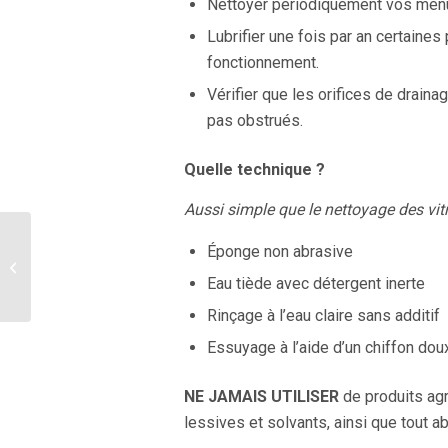
Nettoyer périodiquement vos menu
Lubrifier une fois par an certain
fonctionnement.
Vérifier que les orifices de drain
pas obstrués.
Quelle technique ?
Aussi simple que le nettoyage des vit
Votre maison
Éponge non abrasive
connectée grâce à la
TAHOMA Switch – MCO
Eau tiède avec détergent inerte
vous expliqu...
Rinçage à l’eau claire sans additif
Essuyage à l’aide d’un chiffon dou
NE JAMAIS UTILISER
de produits a
lessives et solvants, ainsi que tout a