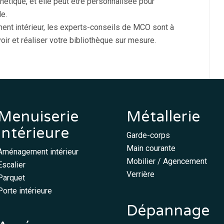
sthétique, et elle peut être personnalisée pour
le.
nt intérieur
, les experts-conseils de MCO sont à
oir et réaliser votre bibliothèque sur mesure.
Menuiserie
Métallerie
intérieure
Garde-corps
Main courante
Aménagement intérieur
Mobilier / Agencement
Escalier
Verrière
Parquet
Porte intérieure
Dépannage