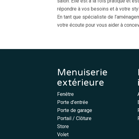
salon. Elle est à la fois pratique et e
répondre à vos besoins et à votre sty
En tant que spécialiste de l’
aménageme
votre écoute pour vous aider à concev
Menuiserie
extérieure
Fenêtre
Porte d’entrée
Porte de garage
Portail / Clôture
Store
Volet