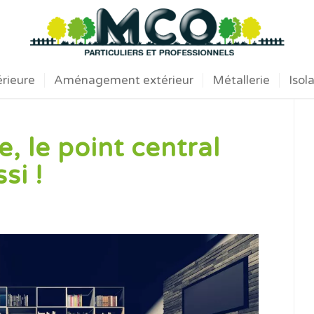
érieure
Aménagement extérieur
Métallerie
Isol
, le point central
si !