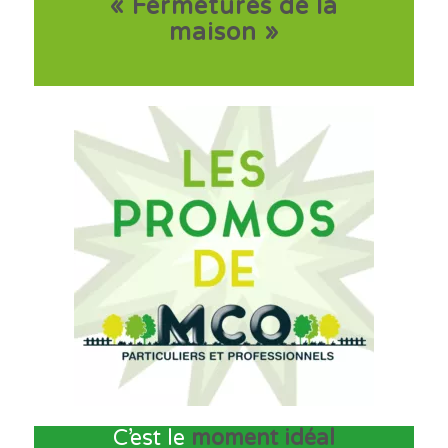
« Fermetures de la
maison »
C’est le
moment idéal